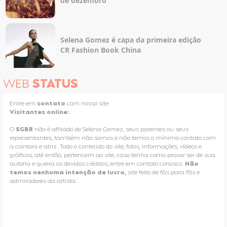
de dezembro
Selena Gomez é capa da primeira edição
CR Fashion Book China
WEB
STATUS
Entre em
contato
com nosso site
Visitantes online:
O
SGBR
não é afiliado de Selena Gomez, seus parentes ou seus
representantes, também não somos e não temos o mínimo contato com
a cantora e atriz. Todo o conteúdo do site, fotos, informações, vídeos e
gráficos, até então, pertencem ao site, caso tenha como provar ser de sua
autoria e queira os devidos créditos, entre em contato conosco.
Não
temos nenhuma intenção de lucro,
site feito de fãs para fãs e
admiradores da artista.