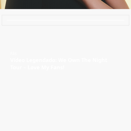
Fãs
Vídeo Legendado: We Own The Night
Tour – Love My Fans!