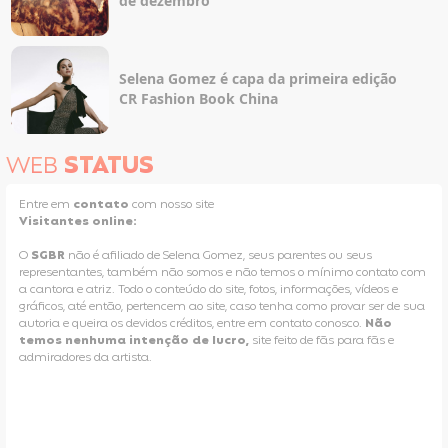
de dezembro
Selena Gomez é capa da primeira edição
CR Fashion Book China
WEB
STATUS
Entre em
contato
com nosso site
Visitantes online:
O
SGBR
não é afiliado de Selena Gomez, seus parentes ou seus
representantes, também não somos e não temos o mínimo contato com
a cantora e atriz. Todo o conteúdo do site, fotos, informações, vídeos e
gráficos, até então, pertencem ao site, caso tenha como provar ser de sua
autoria e queira os devidos créditos, entre em contato conosco.
Não
temos nenhuma intenção de lucro,
site feito de fãs para fãs e
admiradores da artista.