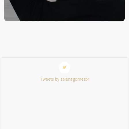
Tweets by selenagomezbr