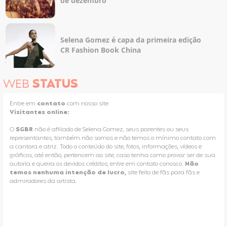
de dezembro
Selena Gomez é capa da primeira edição
CR Fashion Book China
WEB
STATUS
Entre em
contato
com nosso site
Visitantes online:
O
SGBR
não é afiliado de Selena Gomez, seus parentes ou seus
representantes, também não somos e não temos o mínimo contato com
a cantora e atriz. Todo o conteúdo do site, fotos, informações, vídeos e
gráficos, até então, pertencem ao site, caso tenha como provar ser de sua
autoria e queira os devidos créditos, entre em contato conosco.
Não
temos nenhuma intenção de lucro,
site feito de fãs para fãs e
admiradores da artista.