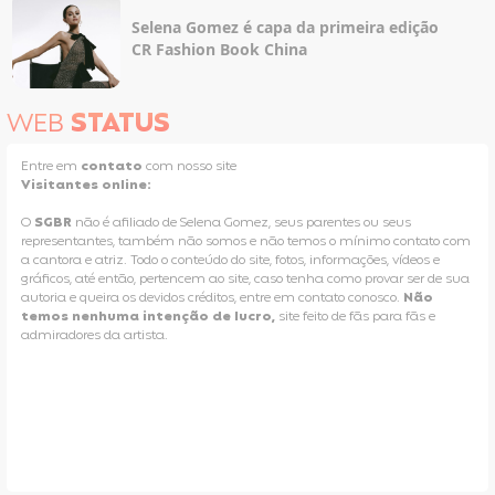
Selena Gomez é capa da primeira edição
CR Fashion Book China
WEB
STATUS
Entre em
contato
com nosso site
Visitantes online:
O
SGBR
não é afiliado de Selena Gomez, seus parentes ou seus
representantes, também não somos e não temos o mínimo contato com
a cantora e atriz. Todo o conteúdo do site, fotos, informações, vídeos e
gráficos, até então, pertencem ao site, caso tenha como provar ser de sua
autoria e queira os devidos créditos, entre em contato conosco.
Não
temos nenhuma intenção de lucro,
site feito de fãs para fãs e
admiradores da artista.