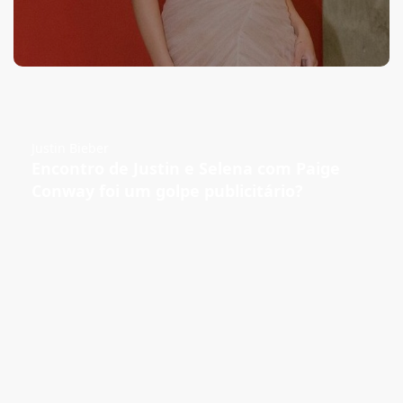
Justin Bieber
Encontro de Justin e Selena com Paige
Conway foi um golpe publicitário?