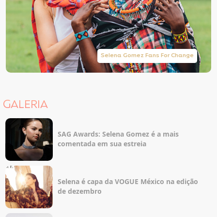
Selena Gomez Fans For Change
GALERIA
SAG Awards: Selena Gomez é a mais
comentada em sua estreia
Selena é capa da VOGUE México na edição
de dezembro