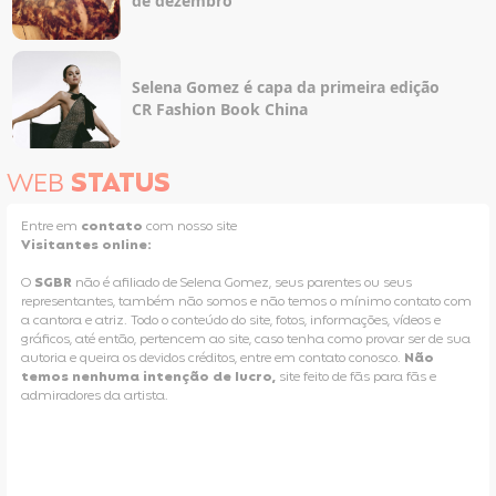
de dezembro
Selena Gomez é capa da primeira edição
CR Fashion Book China
WEB
STATUS
Entre em
contato
com nosso site
Visitantes online:
O
SGBR
não é afiliado de Selena Gomez, seus parentes ou seus
representantes, também não somos e não temos o mínimo contato com
a cantora e atriz. Todo o conteúdo do site, fotos, informações, vídeos e
gráficos, até então, pertencem ao site, caso tenha como provar ser de sua
autoria e queira os devidos créditos, entre em contato conosco.
Não
temos nenhuma intenção de lucro,
site feito de fãs para fãs e
admiradores da artista.