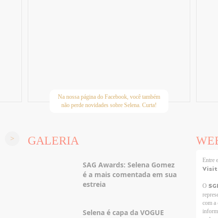
Na nossa página do Facebook, você também
não perde novidades sobre Selena. Curta!
GALERIA
WE
Entre
SAG Awards: Selena Gomez
Visi
é a mais comentada em sua
estreia
SG
O
repres
com a 
Selena é capa da VOGUE
inform