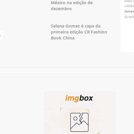
tenha 
México na edição de
crédit
dezembro
inte
da arti
Selena Gomez é capa da
primeira edição CR Fashion
e
Taylor Swift Brasil
Book China