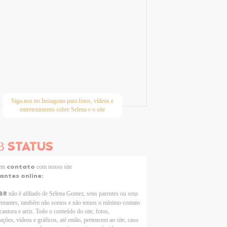
Siga-nos no Instagram para fotos, vídeos e
entretenimento sobre Selena e o site
STATUS
B
contato
 em
com nosso site
tantes online:
BR
não é afiliado de Selena Gomez, seus parentes ou seus
entantes, também não somos e não temos o mínimo contato
cantora e atriz. Todo o conteúdo do site, fotos,
ações, vídeos e gráficos, até então, pertencem ao site, caso