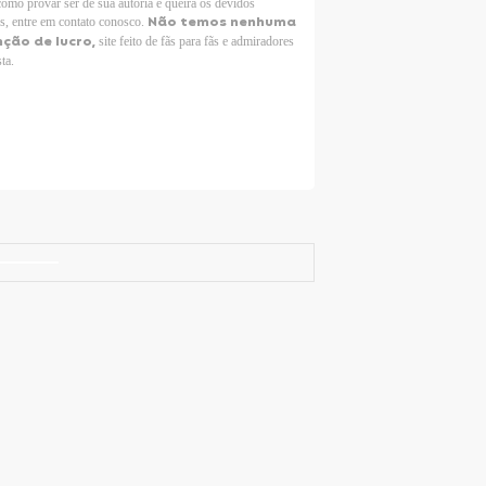
como provar ser de sua autoria e queira os devidos
Não temos nenhuma
os, entre em contato conosco.
nção de lucro,
site feito de fãs para fãs e admiradores
sta.
Selena Gomez Fans For Change