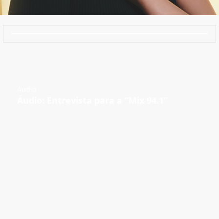
Áudio
Áudio: Entrevista para a “Mix 94.1”