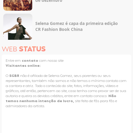
de dezembro
Selena Gomez é capa da primeira edição
CR Fashion Book China
WEB
STATUS
Entre em
contato
com nosso site
Visitantes online:
O
SGBR
não é afiliado de Selena Gomez, seus parentes ou seus
representantes, também não somos e não temos o mínimo contato com
a cantora e atriz. Todo o conteúdo do site, fotos, informações, vídeos e
gráficos, até então, pertencem ao site, caso tenha como provar ser de sua
autoria e queira os devidos créditos, entre em contato conosco.
Não
temos nenhuma intenção de lucro,
site feito de fãs para fãs e
admiradores da artista.