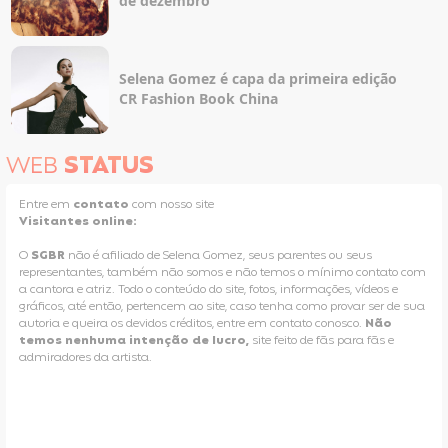
de dezembro
Selena Gomez é capa da primeira edição
CR Fashion Book China
WEB
STATUS
Entre em
contato
com nosso site
Visitantes online:
O
SGBR
não é afiliado de Selena Gomez, seus parentes ou seus
representantes, também não somos e não temos o mínimo contato com
a cantora e atriz. Todo o conteúdo do site, fotos, informações, vídeos e
gráficos, até então, pertencem ao site, caso tenha como provar ser de sua
autoria e queira os devidos créditos, entre em contato conosco.
Não
temos nenhuma intenção de lucro,
site feito de fãs para fãs e
admiradores da artista.