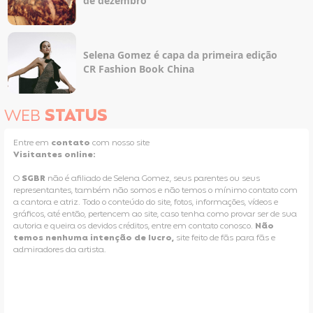
de dezembro
Selena Gomez é capa da primeira edição
CR Fashion Book China
WEB
STATUS
Entre em
contato
com nosso site
Visitantes online:
O
SGBR
não é afiliado de Selena Gomez, seus parentes ou seus
representantes, também não somos e não temos o mínimo contato com
a cantora e atriz. Todo o conteúdo do site, fotos, informações, vídeos e
gráficos, até então, pertencem ao site, caso tenha como provar ser de sua
autoria e queira os devidos créditos, entre em contato conosco.
Não
temos nenhuma intenção de lucro,
site feito de fãs para fãs e
admiradores da artista.