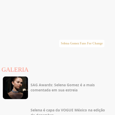
Selena Gomez Fans For Change
GALERIA
SAG Awards: Selena Gomez é a mais
comentada em sua estreia
Selena é capa da VOGUE México na edição