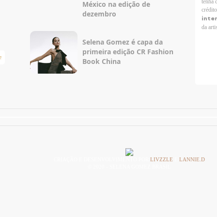
tenha 
México na edição de
crédit
dezembro
inte
da arti
Selena Gomez é capa da
primeira edição CR Fashion
e
Taylor Swift Brasil
Book China
CRIAÇÃO E DESENVOLVIMENTO POR
LIVZZLE
E
LANNIE.D
© 2020 - SELENA GOMEZ BRASIL