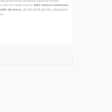
como provar ser de sua autoria e queira os devidos
Não temos nenhuma
os, entre em contato conosco.
nção de lucro,
site feito de fãs para fãs e admiradores
sta.
Selena Gomez Fans For Change