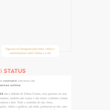
Siga-nos no Instagram para fotos, vídeos e
entretenimento sobre Selena e o site
STATUS
B
contato
 em
com nosso site
tantes online:
BR
não é afiliado de Selena Gomez, seus parentes ou seus
entantes, também não somos e não temos o mínimo contato
cantora e atriz. Todo o conteúdo do site, fotos,
ações, vídeos e gráficos, até então, pertencem ao site, caso