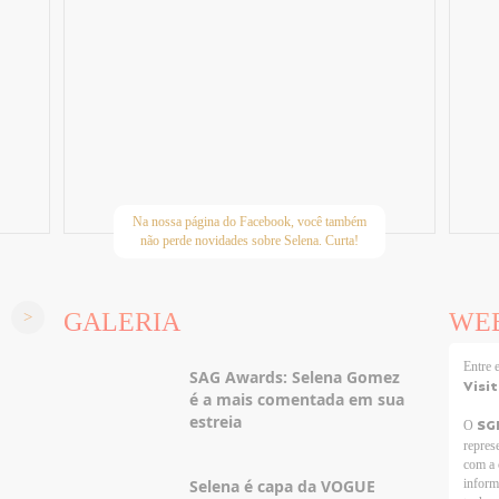
Na nossa página do Facebook, você também
não perde novidades sobre Selena. Curta!
GALERIA
WE
Entre
SAG Awards: Selena Gomez
Visi
é a mais comentada em sua
estreia
SG
O
repres
com a 
Selena é capa da VOGUE
inform