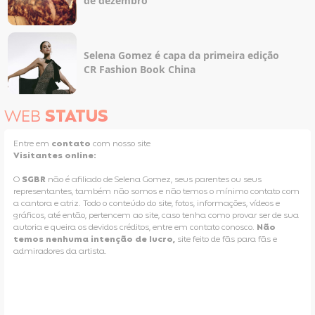
de dezembro
Selena Gomez é capa da primeira edição
CR Fashion Book China
WEB
STATUS
Entre em
contato
com nosso site
Visitantes online:
O
SGBR
não é afiliado de Selena Gomez, seus parentes ou seus
representantes, também não somos e não temos o mínimo contato com
a cantora e atriz. Todo o conteúdo do site, fotos, informações, vídeos e
gráficos, até então, pertencem ao site, caso tenha como provar ser de sua
autoria e queira os devidos créditos, entre em contato conosco.
Não
temos nenhuma intenção de lucro,
site feito de fãs para fãs e
admiradores da artista.