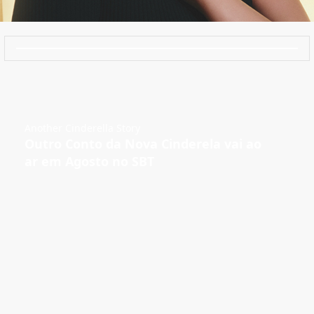
Another Cinderella Story
Outro Conto da Nova Cinderela vai ao
ar em Agosto no SBT