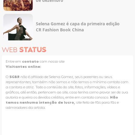
de dezembro
Selena Gomez é capa da primeira edição
CR Fashion Book China
WEB
STATUS
Entre em
contato
com nosso site
Visitantes online:
O
SGBR
não é afiliado de Selena Gomez, seus parentes ou seus
representantes, também não somos e não temos o mínimo contato com
a cantora e atriz. Todo o conteúdo do site, fotos, informações, vídeos e
gráficos, até então, pertencem ao site, caso tenha como provar ser de sua
autoria e queira os devidos créditos, entre em contato conosco.
Não
temos nenhuma intenção de lucro,
site feito de fãs para fãs e
admiradores da artista.