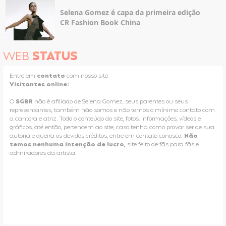
Selena Gomez é capa da primeira edição
CR Fashion Book China
WEB
STATUS
Entre em
contato
com nosso site
Visitantes online:
O
SGBR
não é afiliado de Selena Gomez, seus parentes ou seus
representantes, também não somos e não temos o mínimo contato com
a cantora e atriz. Todo o conteúdo do site, fotos, informações, vídeos e
gráficos, até então, pertencem ao site, caso tenha como provar ser de sua
autoria e queira os devidos créditos, entre em contato conosco.
Não
temos nenhuma intenção de lucro,
site feito de fãs para fãs e
admiradores da artista.