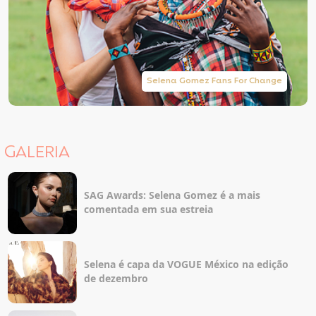
Selena Gomez Fans For Change
GALERIA
SAG Awards: Selena Gomez é a mais
comentada em sua estreia
Selena é capa da VOGUE México na edição
de dezembro