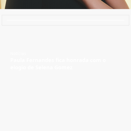
Notícias
Paula Fernandes fica honrada com o
elogio de Selena Gomez