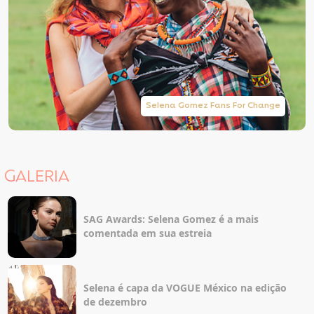
Selena Gomez Fans For Change
GALERIA
SAG Awards: Selena Gomez é a mais
comentada em sua estreia
Selena é capa da VOGUE México na edição
de dezembro