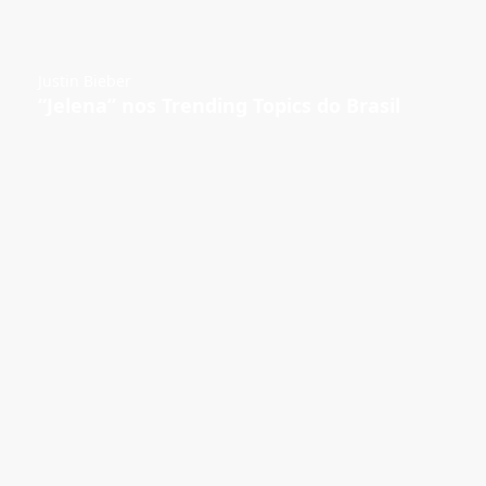
Justin Bieber
“Jelena” nos Trending Topics do Brasil