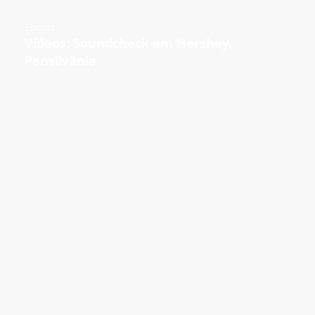
Shows
Vídeos: Soundcheck em Hershey,
Pensilvânia