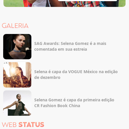
GALERIA
SAG Awards: Selena Gomez é a mais
comentada em sua estreia
Selena é capa da VOGUE México na edição
de dezembro
Selena Gomez é capa da primeira edição
CR Fashion Book China
WEB
STATUS