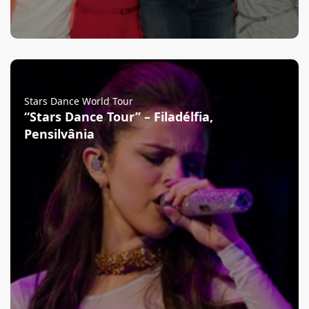
Stars Dance World Tour
“Stars Dance Tour” – Filadélfia,
Pensilvânia