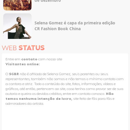
de dezembro
Selena Gomez é capa da primeira edição
CR Fashion Book China
WEB
STATUS
Entre em
contato
com nosso site
Visitantes online:
O
SGBR
não é afiliado de Selena Gomez, seus parentes ou seus
representantes, também não somos e não temos o mínimo contato com
a cantora e atriz. Todo o conteúdo do site, fotos, informações, vídeos e
gráficos, até então, pertencem ao site, caso tenha como provar ser de sua
autoria e queira os devidos créditos, entre em contato conosco.
Não
temos nenhuma intenção de lucro,
site feito de fãs para fãs e
admiradores da artista.