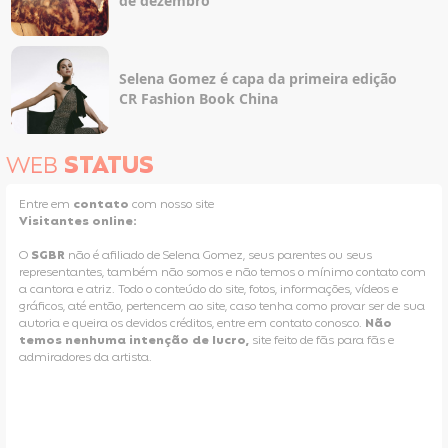
de dezembro
Selena Gomez é capa da primeira edição
CR Fashion Book China
WEB
STATUS
Entre em
contato
com nosso site
Visitantes online:
O
SGBR
não é afiliado de Selena Gomez, seus parentes ou seus
representantes, também não somos e não temos o mínimo contato com
a cantora e atriz. Todo o conteúdo do site, fotos, informações, vídeos e
gráficos, até então, pertencem ao site, caso tenha como provar ser de sua
autoria e queira os devidos créditos, entre em contato conosco.
Não
temos nenhuma intenção de lucro,
site feito de fãs para fãs e
admiradores da artista.