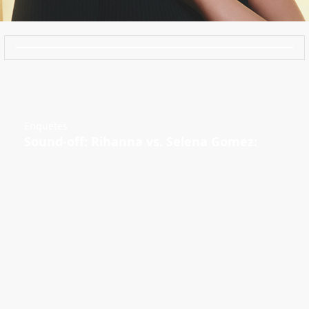
Enquetes
Sound-off: Rihanna vs. Selena Gomez: