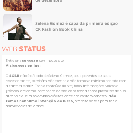
de dezembro
Selena Gomez é capa da primeira edição
CR Fashion Book China
WEB
STATUS
Entre em
contato
com nosso site
Visitantes online:
O
SGBR
não é afiliado de Selena Gomez, seus parentes ou seus
representantes, também não somos e não temos o mínimo contato com
a cantora e atriz. Todo o conteúdo do site, fotos, informações, vídeos e
gráficos, até então, pertencem ao site, caso tenha como provar ser de sua
autoria e queira os devidos créditos, entre em contato conosco.
Não
temos nenhuma intenção de lucro,
site feito de fãs para fãs e
admiradores da artista.