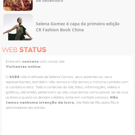
de dezembro
Selena Gomez é capa da primeira edição
CR Fashion Book China
WEB
STATUS
Entre em
contato
com nosso site
Visitantes online:
O
SGBR
não é afiliado de Selena Gomez, seus parentes ou seus
representantes, também não somos e não temos o mínimo contato com
a cantora e atriz. Todo o conteúdo do site, fotos, informações, vídeos e
gráficos, até então, pertencem ao site, caso tenha como provar ser de sua
autoria e queira os devidos créditos, entre em contato conosco.
Não
temos nenhuma intenção de lucro,
site feito de fãs para fãs e
admiradores da artista.