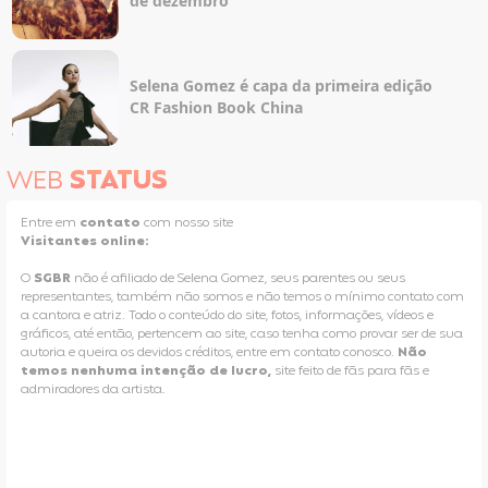
de dezembro
Selena Gomez é capa da primeira edição
CR Fashion Book China
WEB
STATUS
Entre em
contato
com nosso site
Visitantes online:
O
SGBR
não é afiliado de Selena Gomez, seus parentes ou seus
representantes, também não somos e não temos o mínimo contato com
a cantora e atriz. Todo o conteúdo do site, fotos, informações, vídeos e
gráficos, até então, pertencem ao site, caso tenha como provar ser de sua
autoria e queira os devidos créditos, entre em contato conosco.
Não
temos nenhuma intenção de lucro,
site feito de fãs para fãs e
admiradores da artista.