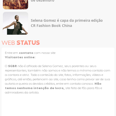
de dezembro
Selena Gomez é capa da primeira edição
CR Fashion Book China
WEB
STATUS
Entre em
contato
com nosso site
Visitantes online:
O
SGBR
não é afiliado de Selena Gomez, seus parentes ou seus
representantes, também não somos e não temos o mínimo contato com
a cantora e atriz. Todo o conteúdo do site, fotos, informações, vídeos e
gráficos, até então, pertencem ao site, caso tenha como provar ser de sua
autoria e queira os devidos créditos, entre em contato conosco.
Não
temos nenhuma intenção de lucro,
site feito de fãs para fãs e
admiradores da artista.