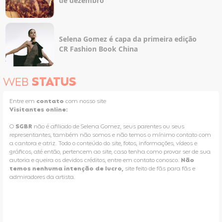
de dezembro
Selena Gomez é capa da primeira edição
CR Fashion Book China
WEB
STATUS
Entre em
contato
com nosso site
Visitantes online:
O
SGBR
não é afiliado de Selena Gomez, seus parentes ou seus
representantes, também não somos e não temos o mínimo contato com
a cantora e atriz. Todo o conteúdo do site, fotos, informações, vídeos e
gráficos, até então, pertencem ao site, caso tenha como provar ser de sua
autoria e queira os devidos créditos, entre em contato conosco.
Não
temos nenhuma intenção de lucro,
site feito de fãs para fãs e
admiradores da artista.