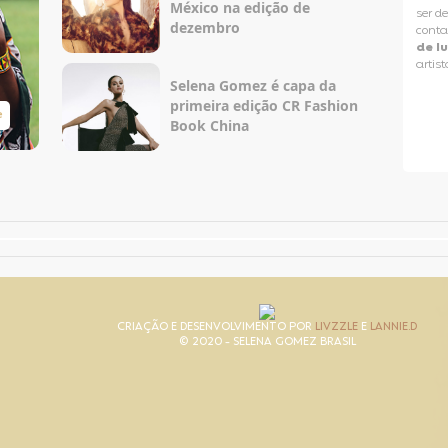
México na edição de
ser d
dezembro
conta
de l
artist
Selena Gomez é capa da
primeira edição CR Fashion
e
Taylor Swift Brasil
Book China
CRIAÇÃO E DESENVOLVIMENTO POR
LIVZZLE
E
LANNIE.D
© 2020 - SELENA GOMEZ BRASIL