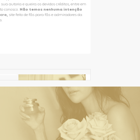
e sua autoria e queira os devidos créditos, entre em
to conosco.
Não temos nenhuma intenção
ucro,
site feito de fãs para fãs e admiradores da
a.
Selena Gomez Fans For Change