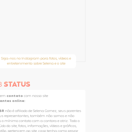
Siga-nos no Instagram para fotos, vídeos e
entretenimento sobre Selena e o site
B
STATUS
e em
contato
com nosso site
tantes online:
BR
não é afiliado de Selena Gomez, seus parentes
us representantes, também não somos e não
 o mínimo contato com a cantora e atriz. Todo o
do do site, fotos, informações, vídeos e gráficos,
ntão, pertencem ao site, caso tenha como provar