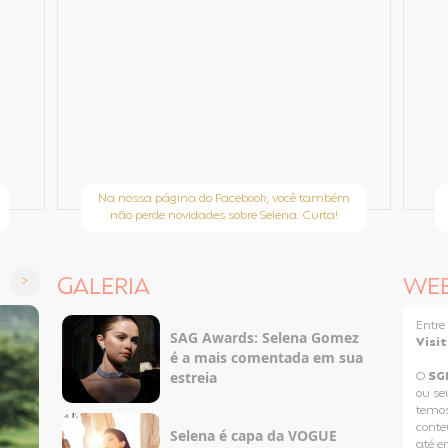
Na nossa página do Facebook, você também
não perde novidades sobre Selena. Curta!
GALERIA
WE
Entr
SAG Awards: Selena Gomez
Visi
é a mais comentada em sua
estreia
O
SG
ou se
temos
conteú
Selena é capa da VOGUE
até e