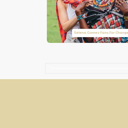
Taylor Swift Brasil
Selena Gomez Fans For Chang