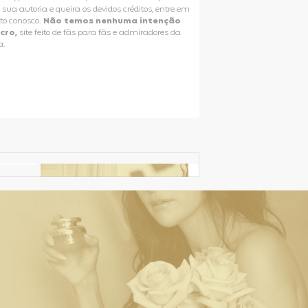
e sua autoria e queira os devidos créditos, entre em
to conosco.
Não temos nenhuma intenção
ucro,
site feito de fãs para fãs e admiradores da
a.
Selena Gomez Fans For Change