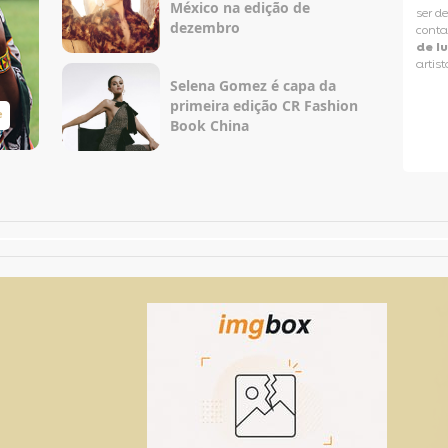
México na edição de
ser d
dezembro
conta
de l
artist
Selena Gomez é capa da
primeira edição CR Fashion
e
Taylor Swift Brasil
Book China