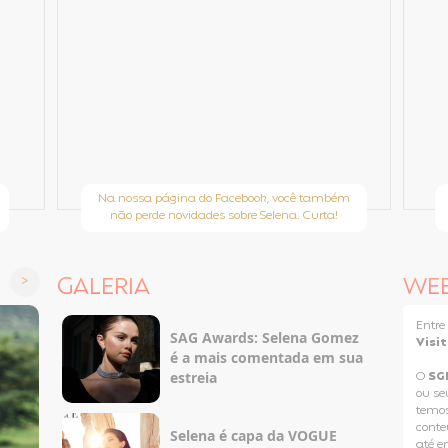
Na nossa página do Facebook, você também
não perde novidades sobre Selena. Curta!
GALERIA
WE
Entr
SAG Awards: Selena Gomez
Visi
é a mais comentada em sua
estreia
O
SG
ou se
temos
conteú
Selena é capa da VOGUE
até e