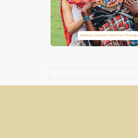
Taylor Swift Brasil
Selena Gomez Fans For Chang