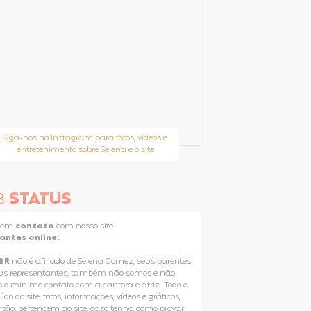
Siga-nos no Instagram para fotos, vídeos e
entretenimento sobre Selena e o site
B
STATUS
e em
contato
com nosso site
tantes online:
BR
não é afiliado de Selena Gomez, seus parentes
us representantes, também não somos e não
 o mínimo contato com a cantora e atriz. Todo o
do do site, fotos, informações, vídeos e gráficos,
ntão, pertencem ao site, caso tenha como provar