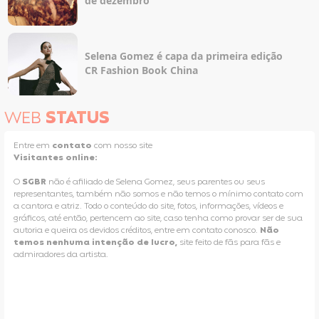
de dezembro
Selena Gomez é capa da primeira edição
CR Fashion Book China
WEB
STATUS
Entre em
contato
com nosso site
Visitantes online:
O
SGBR
não é afiliado de Selena Gomez, seus parentes ou seus
representantes, também não somos e não temos o mínimo contato com
a cantora e atriz. Todo o conteúdo do site, fotos, informações, vídeos e
gráficos, até então, pertencem ao site, caso tenha como provar ser de sua
autoria e queira os devidos créditos, entre em contato conosco.
Não
temos nenhuma intenção de lucro,
site feito de fãs para fãs e
admiradores da artista.