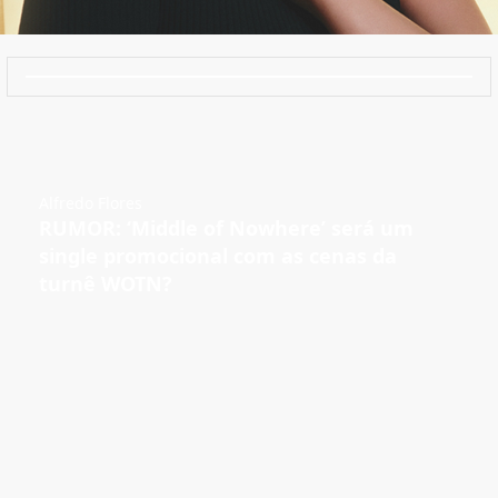
Alfredo Flores
RUMOR: ‘Middle of Nowhere’ será um
single promocional com as cenas da
turnê WOTN?