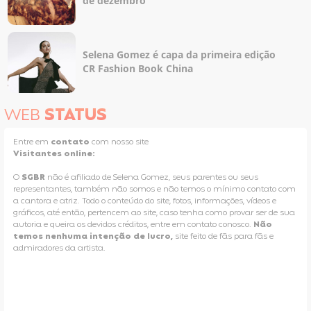
de dezembro
Selena Gomez é capa da primeira edição
CR Fashion Book China
WEB
STATUS
Entre em
contato
com nosso site
Visitantes online:
O
SGBR
não é afiliado de Selena Gomez, seus parentes ou seus
representantes, também não somos e não temos o mínimo contato com
a cantora e atriz. Todo o conteúdo do site, fotos, informações, vídeos e
gráficos, até então, pertencem ao site, caso tenha como provar ser de sua
autoria e queira os devidos créditos, entre em contato conosco.
Não
temos nenhuma intenção de lucro,
site feito de fãs para fãs e
admiradores da artista.