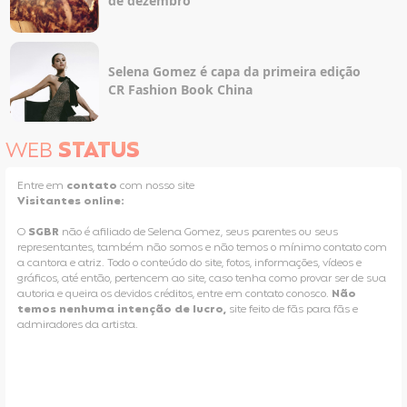
de dezembro
Selena Gomez é capa da primeira edição
CR Fashion Book China
WEB
STATUS
Entre em
contato
com nosso site
Visitantes online:
O
SGBR
não é afiliado de Selena Gomez, seus parentes ou seus
representantes, também não somos e não temos o mínimo contato com
a cantora e atriz. Todo o conteúdo do site, fotos, informações, vídeos e
gráficos, até então, pertencem ao site, caso tenha como provar ser de sua
autoria e queira os devidos créditos, entre em contato conosco.
Não
temos nenhuma intenção de lucro,
site feito de fãs para fãs e
admiradores da artista.