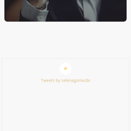
Tweets by selenagomezbr