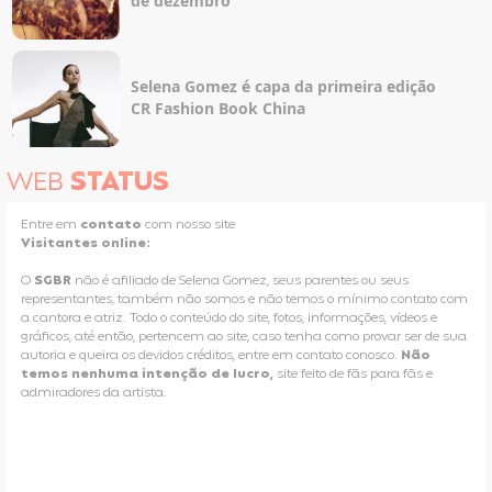
de dezembro
Selena Gomez é capa da primeira edição
CR Fashion Book China
WEB
STATUS
Entre em
contato
com nosso site
Visitantes online:
O
SGBR
não é afiliado de Selena Gomez, seus parentes ou seus
representantes, também não somos e não temos o mínimo contato com
a cantora e atriz. Todo o conteúdo do site, fotos, informações, vídeos e
gráficos, até então, pertencem ao site, caso tenha como provar ser de sua
autoria e queira os devidos créditos, entre em contato conosco.
Não
temos nenhuma intenção de lucro,
site feito de fãs para fãs e
admiradores da artista.