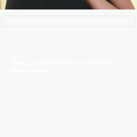
Notícias
Selena: “É fácil se disfarçar para fazer
fazer compras”