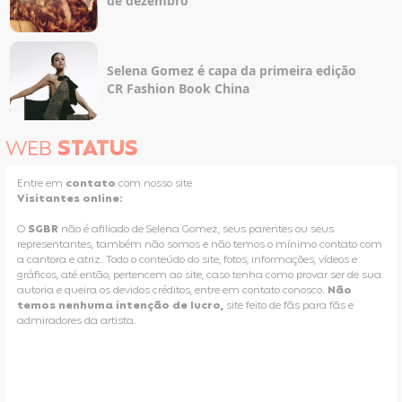
de dezembro
Selena Gomez é capa da primeira edição
CR Fashion Book China
WEB
STATUS
Entre em
contato
com nosso site
Visitantes online:
O
SGBR
não é afiliado de Selena Gomez, seus parentes ou seus
representantes, também não somos e não temos o mínimo contato com
a cantora e atriz. Todo o conteúdo do site, fotos, informações, vídeos e
gráficos, até então, pertencem ao site, caso tenha como provar ser de sua
autoria e queira os devidos créditos, entre em contato conosco.
Não
temos nenhuma intenção de lucro,
site feito de fãs para fãs e
admiradores da artista.