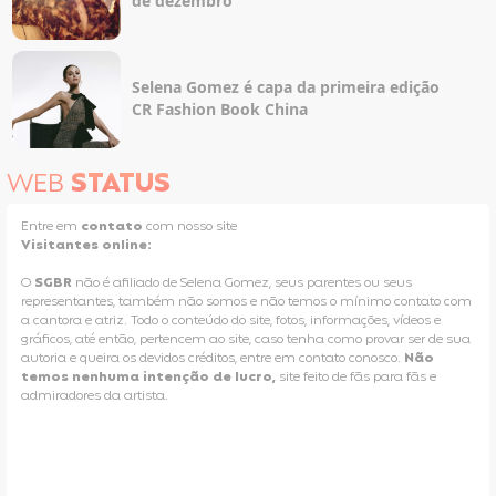
de dezembro
Selena Gomez é capa da primeira edição
CR Fashion Book China
WEB
STATUS
Entre em
contato
com nosso site
Visitantes online:
O
SGBR
não é afiliado de Selena Gomez, seus parentes ou seus
representantes, também não somos e não temos o mínimo contato com
a cantora e atriz. Todo o conteúdo do site, fotos, informações, vídeos e
gráficos, até então, pertencem ao site, caso tenha como provar ser de sua
autoria e queira os devidos créditos, entre em contato conosco.
Não
temos nenhuma intenção de lucro,
site feito de fãs para fãs e
admiradores da artista.