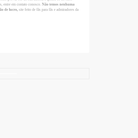
os, entre em contato conosco.
Não temos nenhuma
ão de lucro,
site feito de fãs para fãs e admiradores da
Selena Gomez Fans For Change