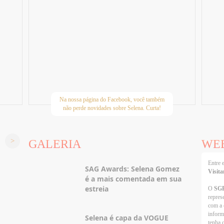
Na nossa página do Facebook, você também
não perde novidades sobre Selena. Curta!
GALERIA
WE
Entre
SAG Awards: Selena Gomez
Visita
é a mais comentada em sua
estreia
O
SG
repres
com a 
inform
Selena é capa da VOGUE
tenha 