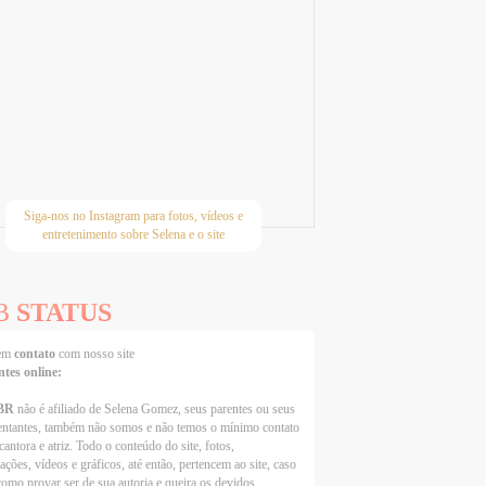
Siga-nos no Instagram para fotos, vídeos e
entretenimento sobre Selena e o site
B
STATUS
 em
contato
com nosso site
ntes online:
BR
não é afiliado de Selena Gomez, seus parentes ou seus
entantes, também não somos e não temos o mínimo contato
cantora e atriz. Todo o conteúdo do site, fotos,
ações, vídeos e gráficos, até então, pertencem ao site, caso
como provar ser de sua autoria e queira os devidos