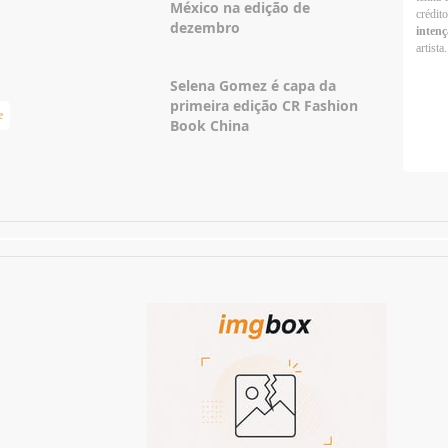
México na edição de
crédit
dezembro
intenç
artista.
Selena Gomez é capa da
primeira edição CR Fashion
e
Taylor Swift Brasil
Book China