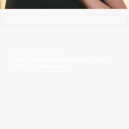
Another Cinderella Story
“Outro Conto da Nova Cinderela” será
exibido no Boomerang!