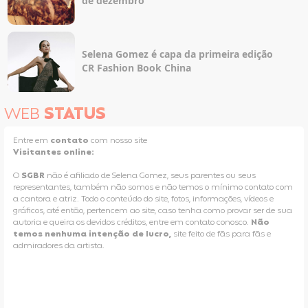
de dezembro
Selena Gomez é capa da primeira edição
CR Fashion Book China
WEB
STATUS
Entre em
contato
com nosso site
Visitantes online:
O
SGBR
não é afiliado de Selena Gomez, seus parentes ou seus
representantes, também não somos e não temos o mínimo contato com
a cantora e atriz. Todo o conteúdo do site, fotos, informações, vídeos e
gráficos, até então, pertencem ao site, caso tenha como provar ser de sua
autoria e queira os devidos créditos, entre em contato conosco.
Não
temos nenhuma intenção de lucro,
site feito de fãs para fãs e
admiradores da artista.