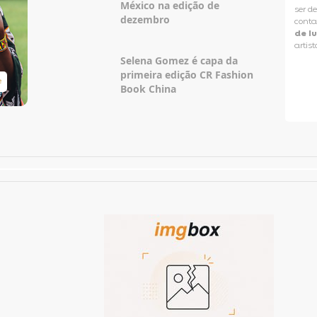
México na edição de
ser d
dezembro
conta
de l
artist
Selena Gomez é capa da
primeira edição CR Fashion
e
Taylor Swift Brasil
Book China