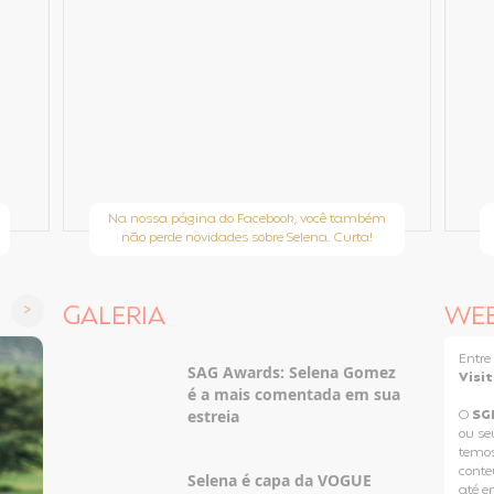
Na nossa página do Facebook, você também
não perde novidades sobre Selena. Curta!
GALERIA
WE
Entr
SAG Awards: Selena Gomez
Visi
é a mais comentada em sua
estreia
O
SG
ou se
temos
conteú
Selena é capa da VOGUE
até e