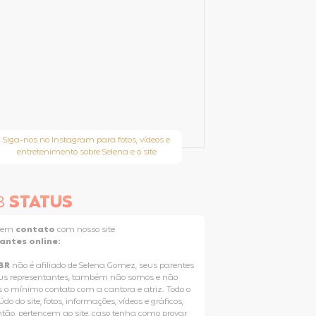
Siga-nos no Instagram para fotos, vídeos e
entretenimento sobre Selena e o site
B
STATUS
e em
contato
com nosso site
tantes online:
BR
não é afiliado de Selena Gomez, seus parentes
us representantes, também não somos e não
 o mínimo contato com a cantora e atriz. Todo o
do do site, fotos, informações, vídeos e gráficos,
ntão, pertencem ao site, caso tenha como provar