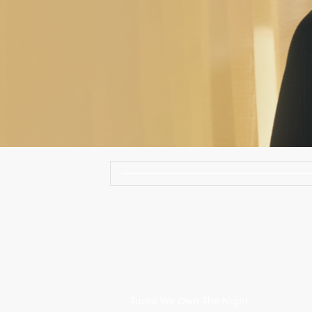
Turnê We Own The Night