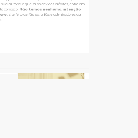
e sua autoria e queira os devidos créditos, entre em
to conosco.
Não temos nenhuma intenção
ucro,
site feito de fãs para fãs e admiradores da
a.
Selena Gomez Fans For Change