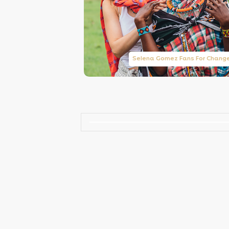
Taylor Swift Brasil
Selena Gomez Fans For Chang