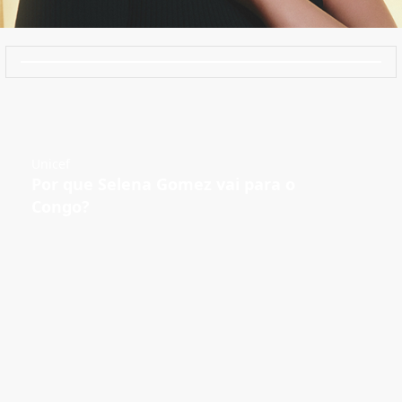
Unicef
Por que Selena Gomez vai para o
Congo?