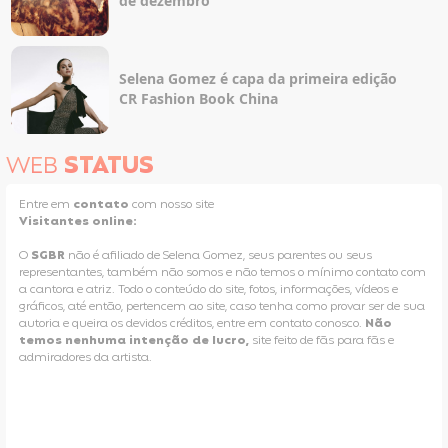
de dezembro
Selena Gomez é capa da primeira edição
CR Fashion Book China
WEB
STATUS
Entre em
contato
com nosso site
Visitantes online:
O
SGBR
não é afiliado de Selena Gomez, seus parentes ou seus
representantes, também não somos e não temos o mínimo contato com
a cantora e atriz. Todo o conteúdo do site, fotos, informações, vídeos e
gráficos, até então, pertencem ao site, caso tenha como provar ser de sua
autoria e queira os devidos créditos, entre em contato conosco.
Não
temos nenhuma intenção de lucro,
site feito de fãs para fãs e
admiradores da artista.