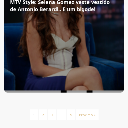
MTV Style: Selena Gomez veste vestido
de Antonio Berardi.. E um bigode!
1
2
3
…
9
Próximo »