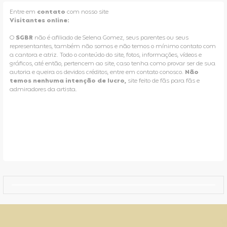
Entre em
contato
com nosso site
Visitantes online:
O
SGBR
não é afiliado de Selena Gomez, seus parentes ou seus
representantes, também não somos e não temos o mínimo contato com
a cantora e atriz. Todo o conteúdo do site, fotos, informações, vídeos e
gráficos, até então, pertencem ao site, caso tenha como provar ser de sua
autoria e queira os devidos créditos, entre em contato conosco.
Não
temos nenhuma intenção de lucro,
site feito de fãs para fãs e
admiradores da artista.