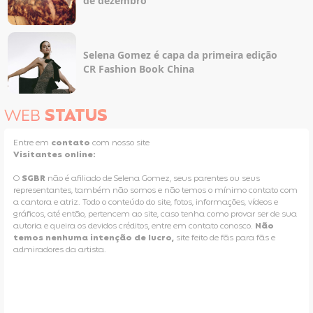
de dezembro
Selena Gomez é capa da primeira edição
CR Fashion Book China
WEB
STATUS
Entre em
contato
com nosso site
Visitantes online:
O
SGBR
não é afiliado de Selena Gomez, seus parentes ou seus
representantes, também não somos e não temos o mínimo contato com
a cantora e atriz. Todo o conteúdo do site, fotos, informações, vídeos e
gráficos, até então, pertencem ao site, caso tenha como provar ser de sua
autoria e queira os devidos créditos, entre em contato conosco.
Não
temos nenhuma intenção de lucro,
site feito de fãs para fãs e
admiradores da artista.