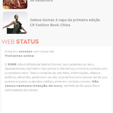
de dezembro
Selena Gomez é capa da primeira edição
CR Fashion Book China
WEB
STATUS
Entre em
contato
com nosso site
Visitantes online:
O
SGBR
não é afiliado de Selena Gomez, seus parentes ou seus
representantes, também não somos e não temos o mínimo contato com
a cantora e atriz. Todo o conteúdo do site, fotos, informações, vídeos e
gráficos, até então, pertencem ao site, caso tenha como provar ser de sua
autoria e queira os devidos créditos, entre em contato conosco.
Não
temos nenhuma intenção de lucro,
site feito de fãs para fãs e
admiradores da artista.