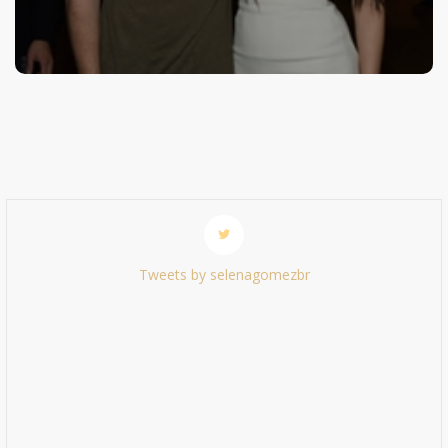
Tweets by selenagomezbr