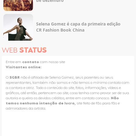
de dezembro
Selena Gomez é capa da primeira edição
CR Fashion Book China
WEB
STATUS
Entre em
contato
com nosso site
Visitantes online:
O
SGBR
não é afiliado de Selena Gomez, seus parentes ou seus
representantes, também não somos e não temos o mínimo contato com
a cantora e atriz. Todo o conteúdo do site, fotos, informações, vídeos e
gráficos, até então, pertencem ao site, caso tenha como provar ser de sua
autoria e queira os devidos créditos, entre em contato conosco.
Não
temos nenhuma intenção de lucro,
site feito de fãs para fãs e
admiradores da artista.