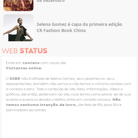
de dezembro
Selena Gomez é capa da primeira edição
CR Fashion Book China
WEB
STATUS
Entre em
contato
com nosso site
Visitantes online:
O
SGBR
não é afiliado de Selena Gomez, seus parentes ou seus
representantes, também não somos e não temos o mínimo contato com
a cantora e atriz. Todo o conteúdo do site, fotos, informações, vídeos e
gráficos, até então, pertencem ao site, caso tenha como provar ser de sua
autoria e queira os devidos créditos, entre em contato conosco.
Não
temos nenhuma intenção de lucro,
site feito de fãs para fãs e
admiradores da artista.