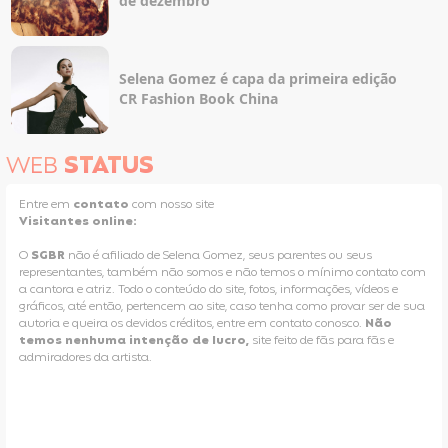
de dezembro
Selena Gomez é capa da primeira edição
CR Fashion Book China
WEB
STATUS
Entre em
contato
com nosso site
Visitantes online:
O
SGBR
não é afiliado de Selena Gomez, seus parentes ou seus
representantes, também não somos e não temos o mínimo contato com
a cantora e atriz. Todo o conteúdo do site, fotos, informações, vídeos e
gráficos, até então, pertencem ao site, caso tenha como provar ser de sua
autoria e queira os devidos créditos, entre em contato conosco.
Não
temos nenhuma intenção de lucro,
site feito de fãs para fãs e
admiradores da artista.