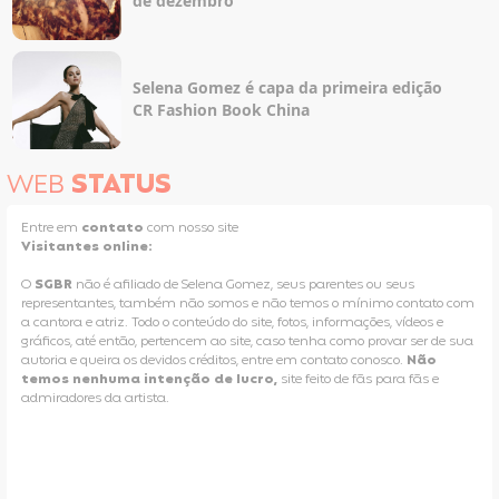
de dezembro
Selena Gomez é capa da primeira edição
CR Fashion Book China
WEB
STATUS
Entre em
contato
com nosso site
Visitantes online:
O
SGBR
não é afiliado de Selena Gomez, seus parentes ou seus
representantes, também não somos e não temos o mínimo contato com
a cantora e atriz. Todo o conteúdo do site, fotos, informações, vídeos e
gráficos, até então, pertencem ao site, caso tenha como provar ser de sua
autoria e queira os devidos créditos, entre em contato conosco.
Não
temos nenhuma intenção de lucro,
site feito de fãs para fãs e
admiradores da artista.