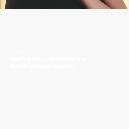
Twitter
“We Are Proud Of Selena” nos
Trending Topics mundiais