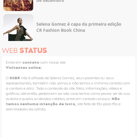
de dezembro
Selena Gomez é capa da primeira edição
CR Fashion Book China
WEB
STATUS
Entre em
contato
com nosso site
Visitantes online:
O
SGBR
não é afiliado de Selena Gomez, seus parentes ou seus
representantes, também não somos e não temos o mínimo contato com
a cantora e atriz. Todo o conteúdo do site, fotos, informações, vídeos e
gráficos, até então, pertencem ao site, caso tenha como provar ser de sua
autoria e queira os devidos créditos, entre em contato conosco.
Não
temos nenhuma intenção de lucro,
site feito de fãs para fãs e
admiradores da artista.