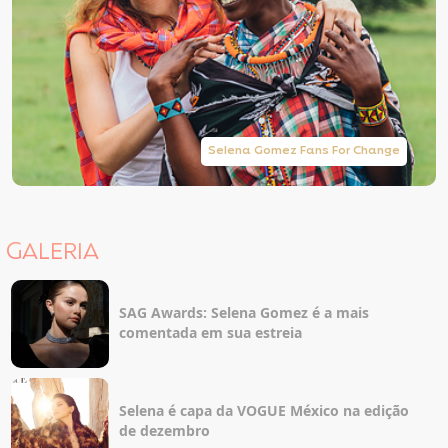
Selena Gomez Fans For Change
GALERIA
SAG Awards: Selena Gomez é a mais
comentada em sua estreia
Selena é capa da VOGUE México na edição
de dezembro