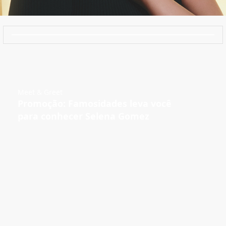
Meet & Greet
Promoção: Famosidades leva você
para conhecer Selena Gomez