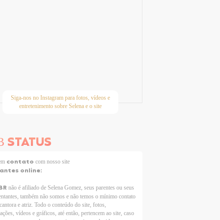
Siga-nos no Instagram para fotos, vídeos e
entretenimento sobre Selena e o site
STATUS
B
contato
 em
com nosso site
tantes online:
BR
não é afiliado de Selena Gomez, seus parentes ou seus
entantes, também não somos e não temos o mínimo contato
cantora e atriz. Todo o conteúdo do site, fotos,
ações, vídeos e gráficos, até então, pertencem ao site, caso