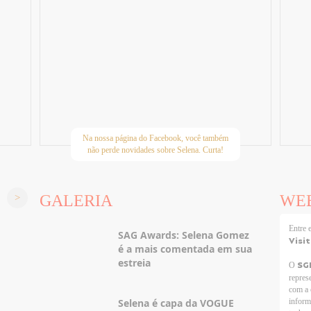
Na nossa página do Facebook, você também
não perde novidades sobre Selena. Curta!
GALERIA
WE
Entre
SAG Awards: Selena Gomez
Visi
é a mais comentada em sua
estreia
SG
O
repres
com a 
Selena é capa da VOGUE
inform