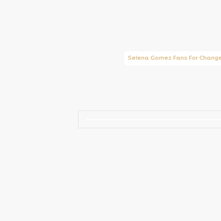
Taylor Swift Brasil
Selena Gomez Fans For Chang