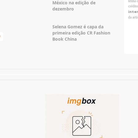
tenha 
México na edição de
crédit
dezembro
inte
da arti
Selena Gomez é capa da
primeira edição CR Fashion
e
Taylor Swift Brasil
Book China