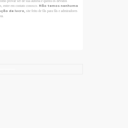
como provar ser de sua autoria e queira os devidos
Não temos nenhuma
os, entre em contato conosco.
nção de lucro,
site feito de fãs para fãs e admiradores
sta.
Selena Gomez Fans For Change