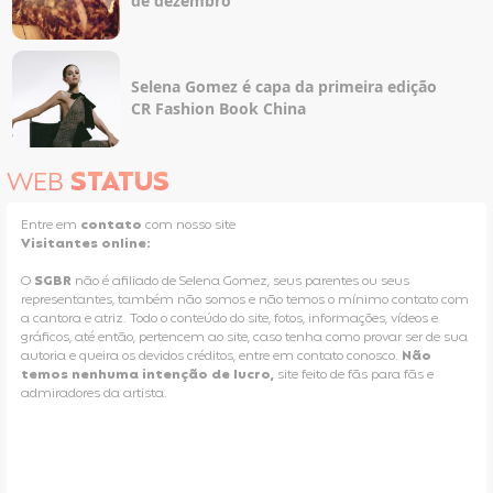
de dezembro
Selena Gomez é capa da primeira edição
CR Fashion Book China
WEB
STATUS
Entre em
contato
com nosso site
Visitantes online:
O
SGBR
não é afiliado de Selena Gomez, seus parentes ou seus
representantes, também não somos e não temos o mínimo contato com
a cantora e atriz. Todo o conteúdo do site, fotos, informações, vídeos e
gráficos, até então, pertencem ao site, caso tenha como provar ser de sua
autoria e queira os devidos créditos, entre em contato conosco.
Não
temos nenhuma intenção de lucro,
site feito de fãs para fãs e
admiradores da artista.