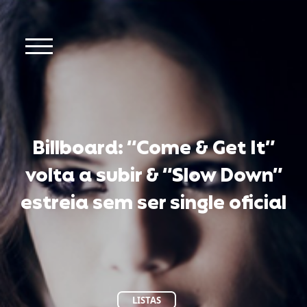
Billboard: “Come & Get It”
volta a subir & “Slow Down”
estreia sem ser single oficial
LISTAS