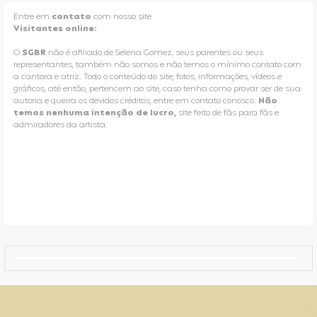
Entre em
contato
com nosso site
Visitantes online:
O
SGBR
não é afiliado de Selena Gomez, seus parentes ou seus
representantes, também não somos e não temos o mínimo contato com
a cantora e atriz. Todo o conteúdo do site, fotos, informações, vídeos e
gráficos, até então, pertencem ao site, caso tenha como provar ser de sua
autoria e queira os devidos créditos, entre em contato conosco.
Não
temos nenhuma intenção de lucro,
site feito de fãs para fãs e
admiradores da artista.