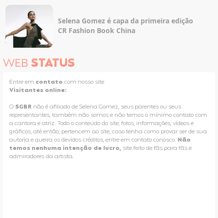
Selena Gomez é capa da primeira edição
CR Fashion Book China
WEB
STATUS
Entre em
contato
com nosso site
Visitantes online:
O
SGBR
não é afiliado de Selena Gomez, seus parentes ou seus
representantes, também não somos e não temos o mínimo contato com
a cantora e atriz. Todo o conteúdo do site, fotos, informações, vídeos e
gráficos, até então, pertencem ao site, caso tenha como provar ser de sua
autoria e queira os devidos créditos, entre em contato conosco.
Não
temos nenhuma intenção de lucro,
site feito de fãs para fãs e
admiradores da artista.