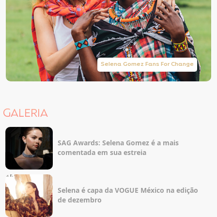
Selena Gomez Fans For Change
GALERIA
SAG Awards: Selena Gomez é a mais
comentada em sua estreia
Selena é capa da VOGUE México na edição
de dezembro