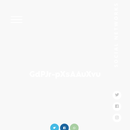
GdPJr-pXsAAuXvu