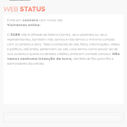
WEB
STATUS
Entre em
contato
com nosso site
Visitantes online:
O
SGBR
não é afiliado de Selena Gomez, seus parentes ou seus
representantes, também não somos e não temos o mínimo contato
com a cantora e atriz. Todo o conteúdo do site, fotos, informações, vídeos
e gráficos, até então, pertencem ao site, caso tenha como provar ser de
sua autoria e queira os devidos créditos, entre em contato conosco.
Não
temos nenhuma intenção de lucro,
site feito de fãs para fãs e
admiradores da artista.